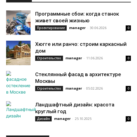
Программные сбои: когда станок
живет своей жизнью
manager
-
30.06.2026
Проектирование
0
Хюгге или ранчо: строим каркасный
дом
manager
-
11.06.2026
Строительство
0
Стеклянный фасад в архитектуре
Москвы
manager
-
05.02.2026
Строительство
0
Ландшафтный дизайн: красота
круглый год
manager
-
25.10.2025
Дизайн
0