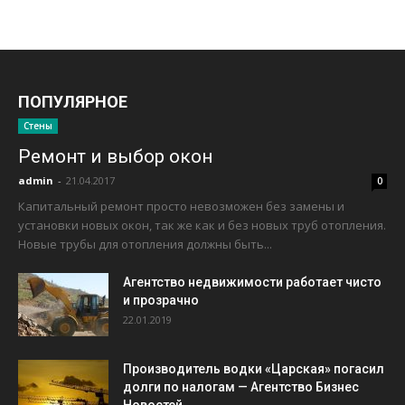
ПОПУЛЯРНОЕ
Стены
Ремонт и выбор окон
admin
-
21.04.2017
0
Капитальный ремонт просто невозможен без замены и
установки новых окон, так же как и без новых труб отопления.
Новые трубы для отопления должны быть...
Агентство недвижимости работает чисто
и прозрачно
22.01.2019
Производитель водки «Царская» погасил
долги по налогам — Агентство Бизнес