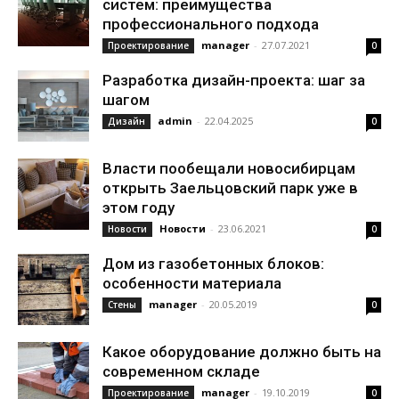
систем: преимущества
профессионального подхода
manager
-
27.07.2021
Проектирование
0
Разработка дизайн-проекта: шаг за
шагом
admin
-
22.04.2025
Дизайн
0
Власти пообещали новосибирцам
открыть Заельцовский парк уже в
этом году
Новости
-
23.06.2021
Новости
0
Дом из газобетонных блоков:
особенности материала
manager
-
20.05.2019
Стены
0
Какое оборудование должно быть на
современном складе
manager
-
19.10.2019
Проектирование
0