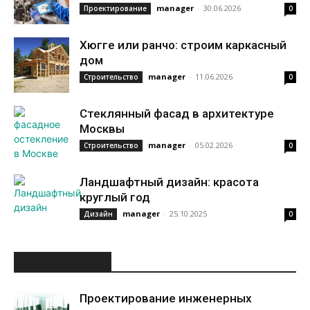
manager
-
30.06.2026
Проектирование
0
Хюгге или ранчо: строим каркасный
дом
manager
-
11.06.2026
Строительство
0
Стеклянный фасад в архитектуре
Москвы
manager
-
05.02.2026
Строительство
0
Ландшафтный дизайн: красота
круглый год
manager
-
25.10.2025
Дизайн
0
ИНТЕРЕСНОЕ
Проектирование инженерных