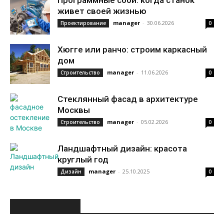
Программные сбои: когда станок
живет своей жизнью
manager
-
30.06.2026
Проектирование
0
Хюгге или ранчо: строим каркасный
дом
manager
-
11.06.2026
Строительство
0
Стеклянный фасад в архитектуре
Москвы
manager
-
05.02.2026
Строительство
0
Ландшафтный дизайн: красота
круглый год
manager
-
25.10.2025
Дизайн
0
ИНТЕРЕСНОЕ