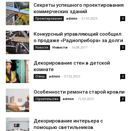
Секреты успешного проектирования
коммерческих зданий
admin
-
01.05.2025
Проектирование
0
Конкурсный управляющий сообщил
о продаже «Радиоприбора» за долги
Новости
-
16.08.2017
Новости
0
Декорирование стен в детской
комнате
admin
-
07.02.2025
Стены
0
Особенности ремонта старой кровли
admin
-
12.03.2025
Строительство
0
Декорирование интерьера с
помощью светильников