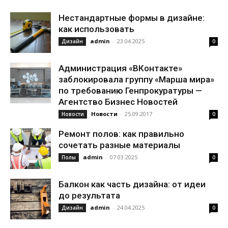
Нестандартные формы в дизайне:
как использовать
admin
-
23.04.2025
Дизайн
0
Администрация «ВКонтакте»
заблокировала группу «Марша мира»
по требованию Генпрокуратуры —
Агентство Бизнес Новостей
Новости
-
25.09.2017
Новости
0
Ремонт полов: как правильно
сочетать разные материалы
admin
-
07.03.2025
Полы
0
Балкон как часть дизайна: от идеи
до результата
admin
-
24.04.2025
Дизайн
0