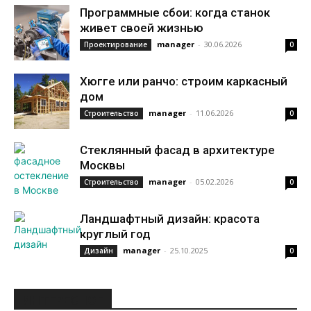
Программные сбои: когда станок
живет своей жизнью
manager
-
30.06.2026
Проектирование
0
Хюгге или ранчо: строим каркасный
дом
manager
-
11.06.2026
Строительство
0
Стеклянный фасад в архитектуре
Москвы
manager
-
05.02.2026
Строительство
0
Ландшафтный дизайн: красота
круглый год
manager
-
25.10.2025
Дизайн
0
ИНТЕРЕСНОЕ