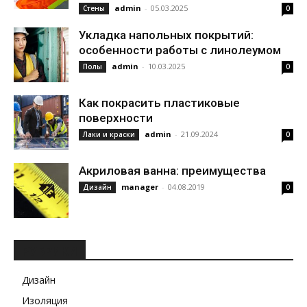
admin
-
05.03.2025
Стены
0
Укладка напольных покрытий:
особенности работы с линолеумом
admin
-
10.03.2025
Полы
0
Как покрасить пластиковые
поверхности
admin
-
21.09.2024
Лаки и краски
0
Акриловая ванна: преимущества
manager
-
04.08.2019
Дизайн
0
РУБРИКИ
Дизайн
Изоляция