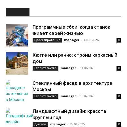
НОВОЕ
Программные сбои: когда станок
живет своей жизнью
manager
-
30.06.2026
Проектирование
0
Хюгге или ранчо: строим каркасный
дом
manager
-
11.06.2026
Строительство
0
Стеклянный фасад в архитектуре
Москвы
manager
-
05.02.2026
Строительство
0
Ландшафтный дизайн: красота
круглый год
manager
-
25.10.2025
Дизайн
0