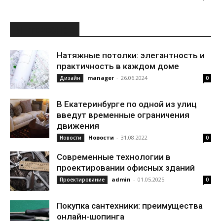
ИНТЕРЕСНОЕ
Натяжные потолки: элегантность и
практичность в каждом доме
manager
-
26.06.2024
Дизайн
0
В Екатеринбурге по одной из улиц
введут временные ограничения
движения
Новости
-
31.08.2022
Новости
0
Современные технологии в
проектировании офисных зданий
admin
-
01.05.2025
Проектирование
0
Покупка сантехники: преимущества
онлайн-шопинга