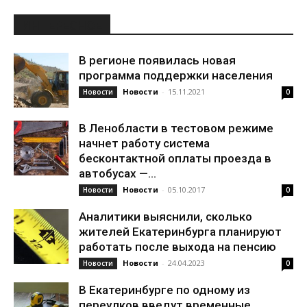
ИНТЕРЕСНОЕ
В регионе появилась новая
программа поддержки населения
Новости
-
15.11.2021
Новости
0
В Ленобласти в тестовом режиме
начнет работу система
бесконтактной оплаты проезда в
автобусах —...
Новости
-
05.10.2017
Новости
0
Аналитики выяснили, сколько
жителей Екатеринбурга планируют
работать после выхода на пенсию
Новости
-
24.04.2023
Новости
0
В Екатеринбурге по одному из
переулков введут временные