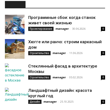
НОВОЕ
Программные сбои: когда станок
живет своей жизнью
manager
-
30.06.2026
Проектирование
0
Хюгге или ранчо: строим каркасный
дом
manager
-
11.06.2026
Строительство
0
Стеклянный фасад в архитектуре
Москвы
manager
-
05.02.2026
Строительство
0
Ландшафтный дизайн: красота
круглый год
manager
-
25.10.2025
Дизайн
0