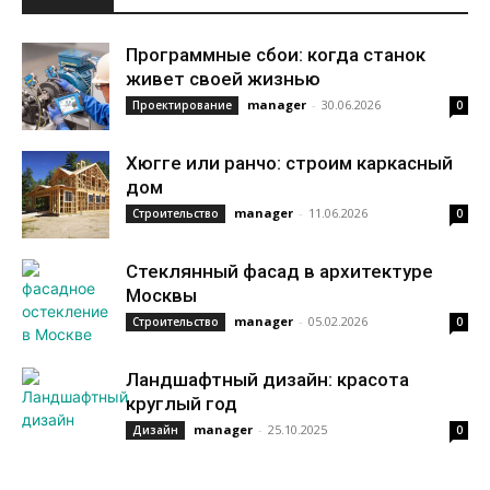
Программные сбои: когда станок
живет своей жизнью
manager
-
30.06.2026
Проектирование
0
Хюгге или ранчо: строим каркасный
дом
manager
-
11.06.2026
Строительство
0
Стеклянный фасад в архитектуре
Москвы
manager
-
05.02.2026
Строительство
0
Ландшафтный дизайн: красота
круглый год
manager
-
25.10.2025
Дизайн
0