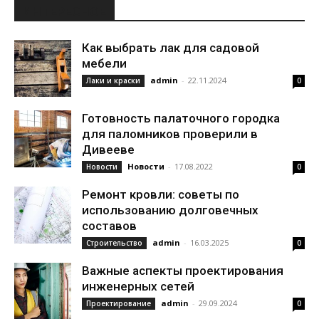
ИНТЕРЕСНОЕ
Как выбрать лак для садовой
мебели
admin
-
22.11.2024
Лаки и краски
0
Готовность палаточного городка
для паломников проверили в
Дивееве
Новости
-
17.08.2022
Новости
0
Ремонт кровли: советы по
использованию долговечных
составов
admin
-
16.03.2025
Строительство
0
Важные аспекты проектирования
инженерных сетей
admin
-
29.09.2024
Проектирование
0