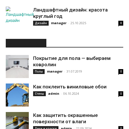
Ландшафтный дизайн: красота
круглый год
manager
-
25.10.2025
Дизайн
0
ИНТЕРЕСНОЕ
Покрытие для пола — выбираем
ковролин
manager
-
31.07.2019
Полы
0
Как поклеить виниловые обои
admin
-
06.10.2024
Стены
0
Как защитить окрашенные
поверхности от влаги
admin
-
22.09.2024
Лаки и краски
0