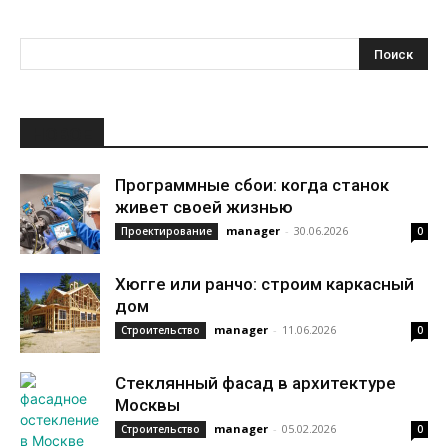
НОВОЕ
Программные сбои: когда станок
живет своей жизнью
manager
-
30.06.2026
Проектирование
0
Хюгге или ранчо: строим каркасный
дом
manager
-
11.06.2026
Строительство
0
Стеклянный фасад в архитектуре
Москвы
manager
-
05.02.2026
Строительство
0