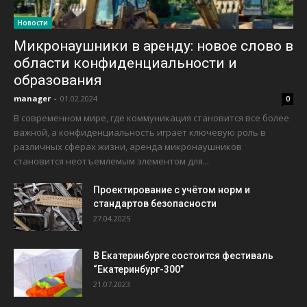
Новости
Микронаушники в аренду: новое слово в
области конфиденциальности и
образования
manager
-
01.02.2024
0
В современном мире, где коммуникация становится все более
важной, а конфиденциальность играет ключевую роль в
различных сферах жизни, аренда микронаушников
становится неотъемлемым элементом для...
Проектирование с учётом норм и
стандартов безопасности
27.04.2025
В Екатеринбурге состоится фестиваль
“Екатеринбург-300”
21.07.2023