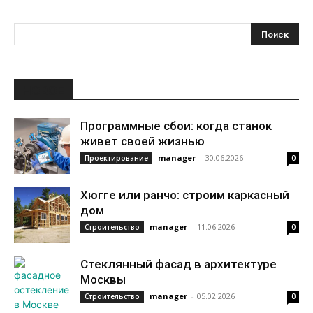
НОВОЕ
Программные сбои: когда станок
живет своей жизнью
manager
-
30.06.2026
Проектирование
0
Хюгге или ранчо: строим каркасный
дом
manager
-
11.06.2026
Строительство
0
Стеклянный фасад в архитектуре
Москвы
manager
-
05.02.2026
Строительство
0