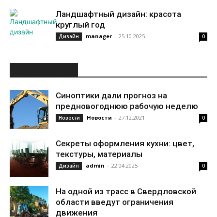
Ландшафтный дизайн: красота
круглый год
manager
-
25.10.2025
Дизайн
0
ИНТЕРЕСНОЕ
Синоптики дали прогноз на
предновогоднюю рабочую неделю
Новости
-
27.12.2021
Новости
0
Секреты оформления кухни: цвет,
текстуры, материалы
admin
-
22.04.2025
Дизайн
0
На одной из трасс в Свердловской
области введут ограничения
движения