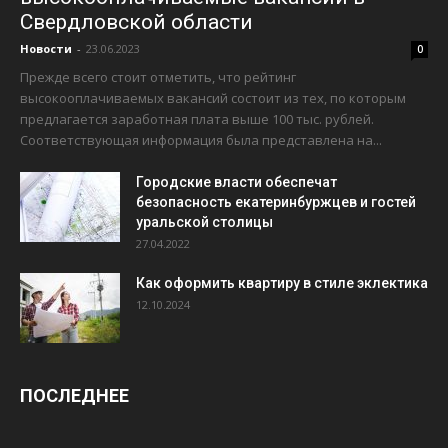
Свердловской области
Новости
-
23.06.2023
0
Прежде всего стоит отметить, что рейтинг
высокооплачиваемых вакансий состоит из тех, по которым
предлагается заработная плата выше 100 тыс. рублей.
Соответствующая информация была представлена на...
Городские власти обеспечат
безопасность екатеринбуржцев и гостей
уральской столицы
27.04.2022
Как оформить квартиру в стиле эклектика
12.10.2024
ПОСЛЕДНЕЕ