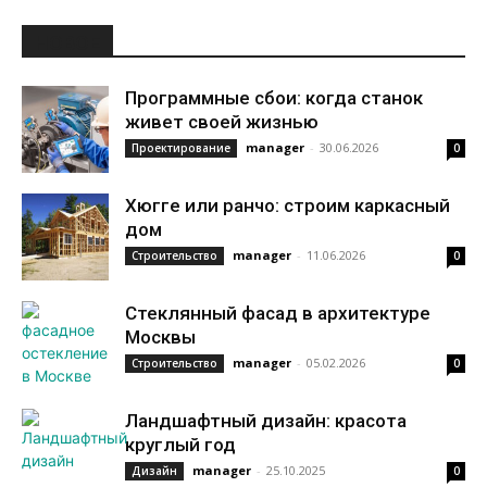
НОВОЕ
Программные сбои: когда станок
живет своей жизнью
manager
-
30.06.2026
Проектирование
0
Хюгге или ранчо: строим каркасный
дом
manager
-
11.06.2026
Строительство
0
Стеклянный фасад в архитектуре
Москвы
manager
-
05.02.2026
Строительство
0
Ландшафтный дизайн: красота
круглый год
manager
-
25.10.2025
Дизайн
0