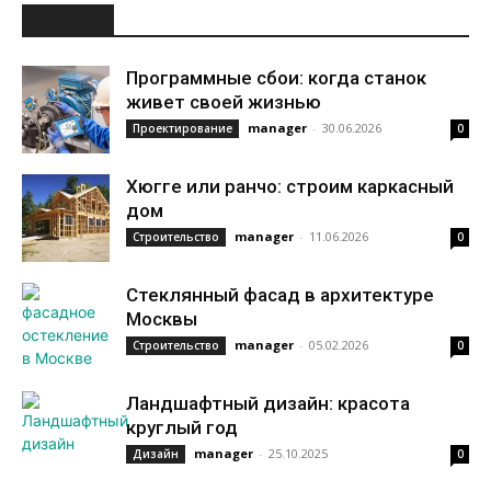
НОВОЕ
Программные сбои: когда станок
живет своей жизнью
manager
-
30.06.2026
Проектирование
0
Хюгге или ранчо: строим каркасный
дом
manager
-
11.06.2026
Строительство
0
Стеклянный фасад в архитектуре
Москвы
manager
-
05.02.2026
Строительство
0
Ландшафтный дизайн: красота
круглый год
manager
-
25.10.2025
Дизайн
0