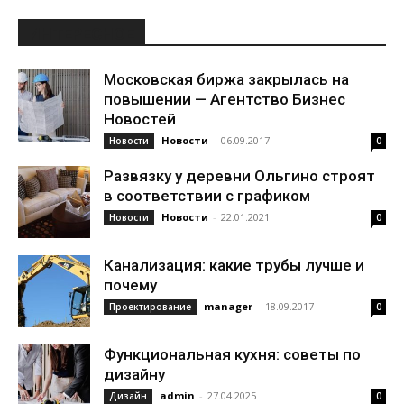
ИНТЕРЕСНОЕ
Московская биржа закрылась на
повышении — Агентство Бизнес
Новостей
Новости
-
06.09.2017
Новости
0
Развязку у деревни Ольгино строят
в соответствии с графиком
Новости
-
22.01.2021
Новости
0
Канализация: какие трубы лучше и
почему
manager
-
18.09.2017
Проектирование
0
Функциональная кухня: советы по
дизайну
admin
-
27.04.2025
Дизайн
0