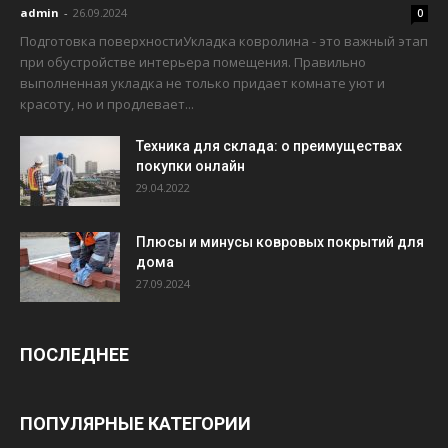
admin
-
26.09.2024
0
Подготовка поверхностиУкладка ковролина - это важный этап
при обустройстве интерьера помещения. Правильно
выполненная укладка не только придает комнате уют и
красоту, но и продлевает...
Техника для склада: о преимуществах
покупки онлайн
29.04.2022
Плюсы и минусы ковровых покрытий для
дома
27.09.2024
ПОСЛЕДНЕЕ
ПОПУЛЯРНЫЕ КАТЕГОРИИ