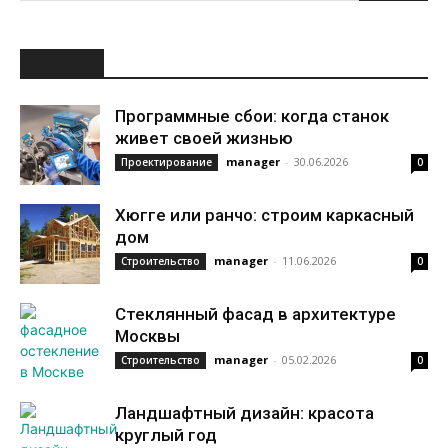
НОВОЕ
Программные сбои: когда станок
живет своей жизнью
manager
-
30.06.2026
Проектирование
0
Хюгге или ранчо: строим каркасный
дом
manager
-
11.06.2026
Строительство
0
Стеклянный фасад в архитектуре
Москвы
manager
-
05.02.2026
Строительство
0
Ландшафтный дизайн: красота
круглый год