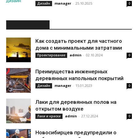
manager
-
25.10.2025
Дизайн
0
ИНТЕРЕСНОЕ
Как создать проект для частного
дома с минимальными затратами
admin
-
02.10.2024
Проектирование
0
Преимущества инженерных
деревянных напольных покрытий
manager
-
15.01.2023
Дизайн
0
Лаки для деревянных полов на
открытом воздухе
admin
-
27.12.2024
Лаки и краски
0
Новосибирцев предупредили о