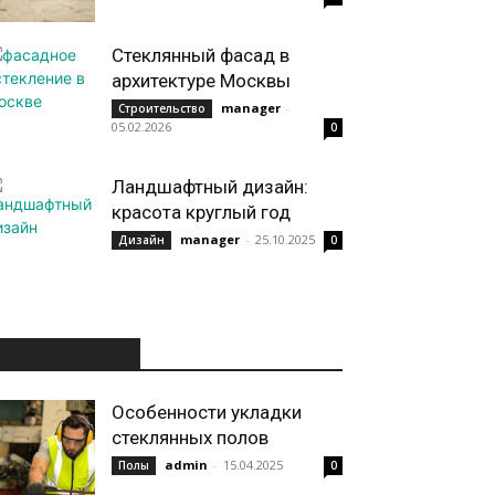
Стеклянный фасад в
архитектуре Москвы
manager
-
Строительство
05.02.2026
0
Ландшафтный дизайн:
красота круглый год
manager
-
25.10.2025
Дизайн
0
ИНТЕРЕСНОЕ
Особенности укладки
стеклянных полов
admin
-
15.04.2025
Полы
0