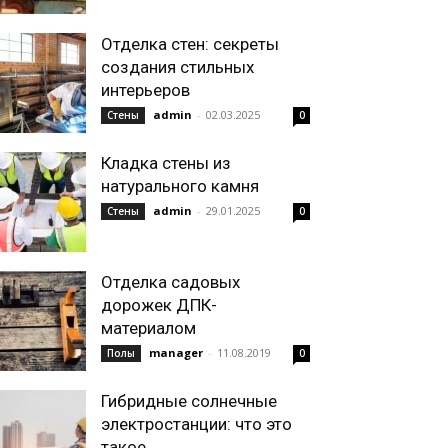
Отделка стен: секреты
создания стильных
интерьеров
admin
-
02.03.2025
Стены
0
Кладка стены из
натурального камня
admin
-
29.01.2025
Стены
0
Отделка садовых
дорожек ДПК-
материалом
manager
-
11.08.2019
Полы
0
Гибридные солнечные
электростанции: что это
такое