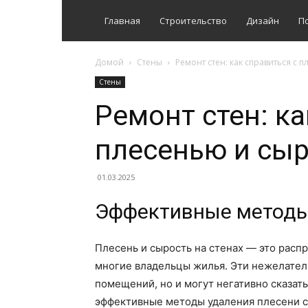
Главная
Строительство
Дизайн
П
Домой
Стены
Ремонт стен: как справиться с 
Стены
Ремонт стен: ка
плесенью и сы
01.03.2025
Эффективные методы 
Плесень и сырость на стенах — это расп
многие владельцы жилья. Эти нежелател
помещений, но и могут негативно сказать
эффективные методы удаления плесени со