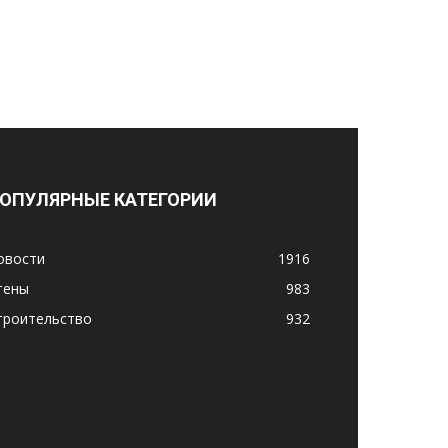
ОПУЛЯРНЫЕ КАТЕГОРИИ
овости
1916
тены
983
троительство
932