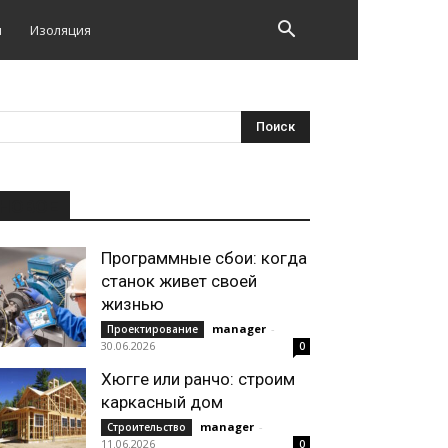
и
Изоляция
НОВОЕ
Программные сбои: когда
станок живет своей
жизнью
manager
-
Проектирование
30.06.2026
0
Хюгге или ранчо: строим
каркасный дом
manager
-
Строительство
11.06.2026
0