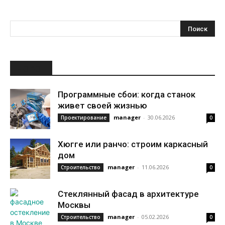
НОВОЕ
Программные сбои: когда станок
живет своей жизнью
manager
-
30.06.2026
Проектирование
0
Хюгге или ранчо: строим каркасный
дом
manager
-
11.06.2026
Строительство
0
Стеклянный фасад в архитектуре
Москвы
manager
-
05.02.2026
Строительство
0