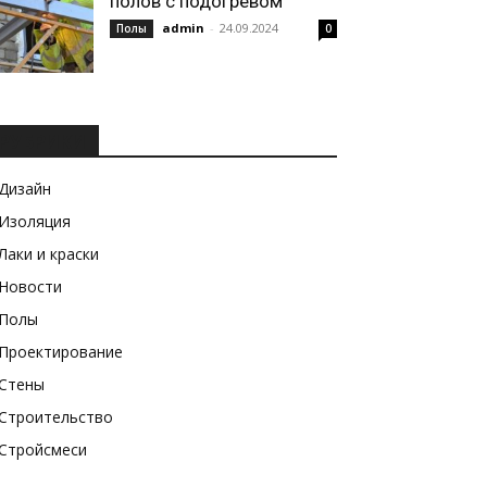
полов с подогревом
admin
-
24.09.2024
Полы
0
РУБРИКИ
Дизайн
Изоляция
Лаки и краски
Новости
Полы
Проектирование
Стены
Строительство
Стройсмеси