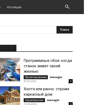
и
Изоляция
НОВОЕ
Программные сбои: когда
станок живет своей
жизнью
manager
-
Проектирование
30.06.2026
0
Хюгге или ранчо: строим
каркасный дом
manager
-
Строительство
11.06.2026
0