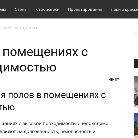
олы
Стены
Стройсмеси
Проектирование
Лаки и краск
высокой проходимостью
 помещениях с
димостью
87
я полов в помещениях с
тью
мещениях с высокой проходимостью необходимо
влияют на долговечность, безопасность и