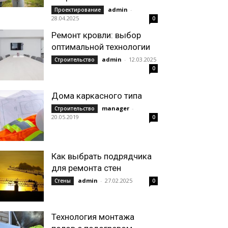
admin
-
Проектирование
28.04.2025
0
Ремонт кровли: выбор
оптимальной технологии
admin
-
12.03.2025
Строительство
0
Дома каркасного типа
manager
-
Строительство
20.05.2019
0
Как выбрать подрядчика
для ремонта стен
admin
-
27.02.2025
Стены
0
Технология монтажа