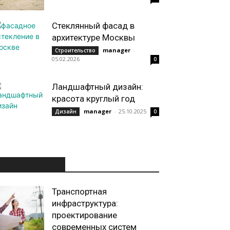
Стеклянный фасад в
архитектуре Москвы
manager
-
Строительство
05.02.2026
0
Ландшафтный дизайн:
красота круглый год
manager
-
25.10.2025
Дизайн
0
ИНТЕРЕСНОЕ
Транспортная
инфраструктура:
проектирование
современных систем