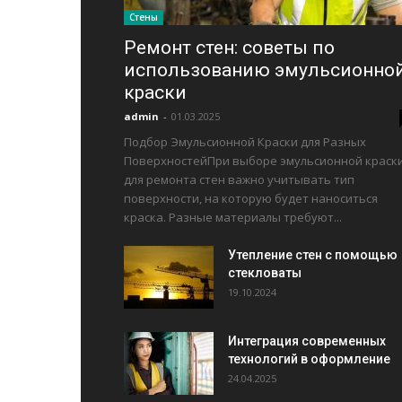
Стены
Ремонт стен: советы по
использованию эмульсионно
краски
admin
-
01.03.2025
Подбор Эмульсионной Краски для Разных
ПоверхностейПри выборе эмульсионной краск
для ремонта стен важно учитывать тип
поверхности, на которую будет наноситься
краска. Разные материалы требуют...
Утепление стен с помощью
стекловаты
19.10.2024
Интеграция современных
технологий в оформление
24.04.2025