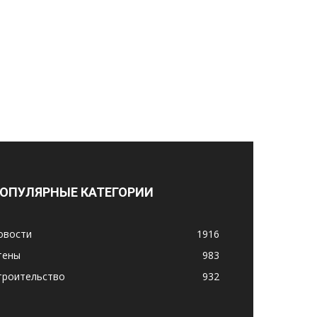
ОПУЛЯРНЫЕ КАТЕГОРИИ
овости
1916
тены
983
троительство
932