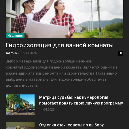
Изоляция
Гидроизоляция для ванной комнаты
admin
-
16.10.2024
0
Выбор материалов для гидроизоляции ванной
комнатыГидроизоляция ванной комнаты является одним из
важнейших этапов ремонта или строительства. Правильно
выбранные материалы для гидроизоляции обеспечат
долговечность и...
Матрица судьбы: как нумерология
помогает понять свою личную программу
14.04.2023
Отделка стен: советы по выбору