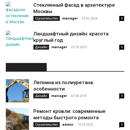
Стеклянный фасад в архитектуре
Москвы
manager
-
05.02.2026
Строительство
0
Ландшафтный дизайн: красота
круглый год
manager
-
25.10.2025
Дизайн
0
ИНТЕРЕСНОЕ
Лепнина из полиуретана:
особенности
manager
-
03.08.2019
Дизайн
0
Ремонт кровли: современные
методы быстрого ремонта
admin
-
16.03.2025
Строительство
0