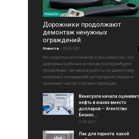
Новости
Дорожники продолжают
демонтаж ненужных
ограждений
Новости
-
03.09.2021
Из открытых источников стало известно, что
дорожные рабочие в городе Екатеринбурге
продолжают активные работы по демонтажу
ненужных ограждений на городских улицах и
проезжих частях. Соответствующая...
Венесуэла начала оцениват
нефть в юанях вместо
долларов — Агентство
Бизнес...
17.09.2017
Лак для паркета: какой