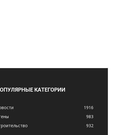
ОПУЛЯРНЫЕ КАТЕГОРИИ
овости
1916
тены
983
троительство
932