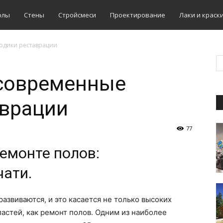
олы
Стены
Стройсмеси
Проектирование
Лаки и краск
одики реставрации
 современные
аврации
77
емонте полов:
чати.
звиваются, и это касается не только высоких
ластей, как ремонт полов. Одним из наиболее