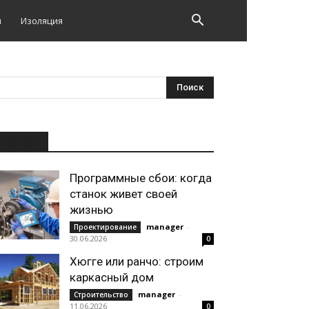
и
Изоляция
НОВОЕ
Программные сбои: когда
станок живет своей
жизнью
manager
-
Проектирование
30.06.2026
0
Хюгге или ранчо: строим
каркасный дом
manager
-
Строительство
11.06.2026
0