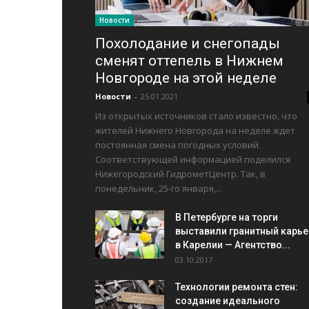
Новости
Похолодание и снегопады
сменят оттепель в Нижнем
Новгороде на этой неделе
Новости
-
25.01.2021
Из открытых источников стало известно, что
жителей Нижнего Новгорода на неделе ждет
постоянная смена погодных условий.
Соответствующей информацией поделился
Нижегородский ГидрометЦентр. Так, в
понедельник, 25-го января,...
В Петербурге на торги
выставили гранитный карье
в Карелии — Агентство...
03.10.2017
Технологии ремонта стен:
создание идеального