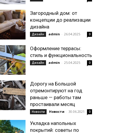
Загородный дом: от
концепции до реализации
дизайна
admin
-
26.04.2025
Дизайн
0
Оформление террасы:
стиль и функциональность
admin
-
25.04.2025
Дизайн
0
Дорогу на Большой
отремонтируют на год
раньше — работы там
простаивали месяц
Новости
-
30.06.2021
Новости
0
Укладка напольных
покрытий: советы по