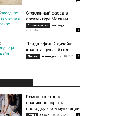
Стеклянный фасад в
архитектуре Москвы
manager
-
Строительство
05.02.2026
0
Ландшафтный дизайн:
красота круглый год
manager
-
25.10.2025
Дизайн
0
ИНТЕРЕСНОЕ
Ремонт стен: как
правильно скрыть
проводку и коммуникации
admin
-
01.03.2025
Стены
0