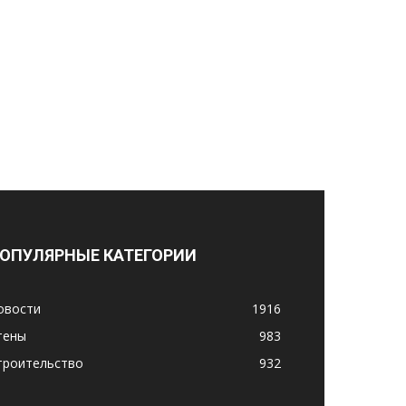
ОПУЛЯРНЫЕ КАТЕГОРИИ
овости
1916
тены
983
троительство
932