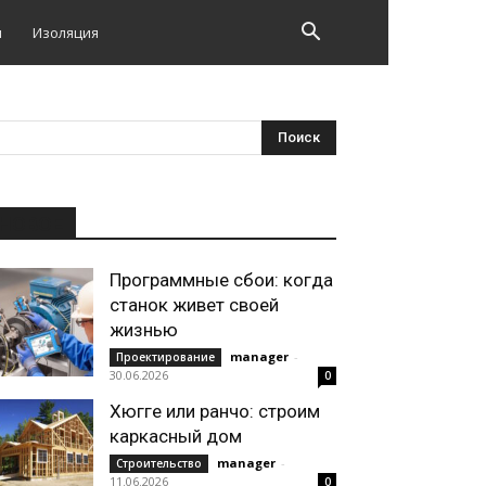
и
Изоляция
НОВОЕ
Программные сбои: когда
станок живет своей
жизнью
manager
-
Проектирование
30.06.2026
0
Хюгге или ранчо: строим
каркасный дом
manager
-
Строительство
11.06.2026
0