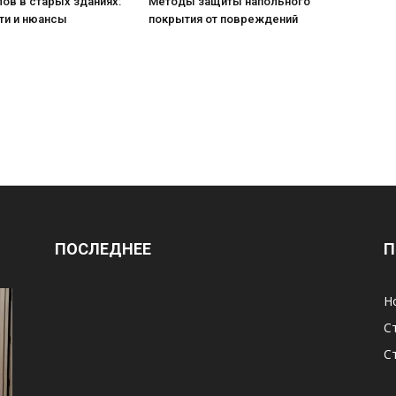
ов в старых зданиях:
Методы защиты напольного
ти и нюансы
покрытия от повреждений
ПОСЛЕДНЕЕ
П
Н
С
С