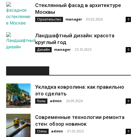
Стеклянный фасад в архитектуре
Москвы
manager
-
05.02.2026
Строительство
0
Ландшафтный дизайн: красота
круглый год
manager
-
25.10.2025
Дизайн
0
ИНТЕРЕСНОЕ
Укладка ковролина: как правильно
это сделать
admin
-
26.09.2024
Полы
0
Современные технологии ремонта
стен: обзор новинок
admin
-
01.03.2025
Стены
0