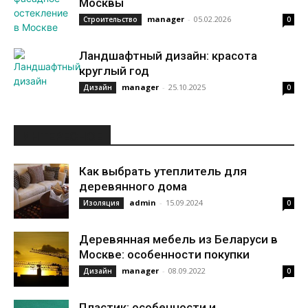
Москвы
manager
-
05.02.2026
Строительство
0
Ландшафтный дизайн: красота
круглый год
manager
-
25.10.2025
Дизайн
0
ИНТЕРЕСНОЕ
Как выбрать утеплитель для
деревянного дома
admin
-
15.09.2024
Изоляция
0
Деревянная мебель из Беларуси в
Москве: особенности покупки
manager
-
08.09.2022
Дизайн
0
Пластик: особенности и