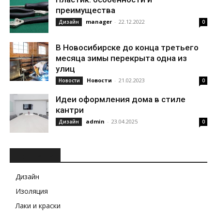
преимущества
manager
-
22.12.2022
Дизайн
0
В Новосибирске до конца третьего
месяца зимы перекрыта одна из
улиц
Новости
-
21.02.2023
Новости
0
Идеи оформления дома в стиле
кантри
admin
-
23.04.2025
Дизайн
0
РУБРИКИ
Дизайн
Изоляция
Лаки и краски