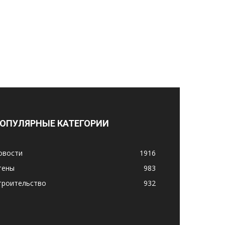
ОПУЛЯРНЫЕ КАТЕГОРИИ
овости
1916
тены
983
троительство
932