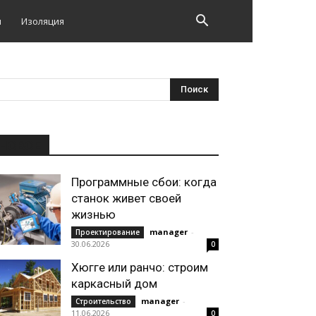
и
Изоляция
НОВОЕ
Программные сбои: когда
станок живет своей
жизнью
manager
-
Проектирование
30.06.2026
0
Хюгге или ранчо: строим
каркасный дом
manager
-
Строительство
11.06.2026
0