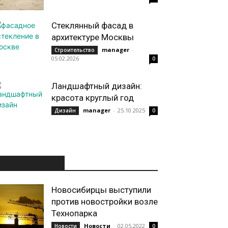
Стеклянный фасад в
архитектуре Москвы
manager
-
Строительство
05.02.2026
0
Ландшафтный дизайн:
красота круглый год
manager
-
25.10.2025
Дизайн
0
ИНТЕРЕСНОЕ
Новосибирцы выступили
против новостройки возле
Технопарка
Новости
-
02.05.2022
Новости
0