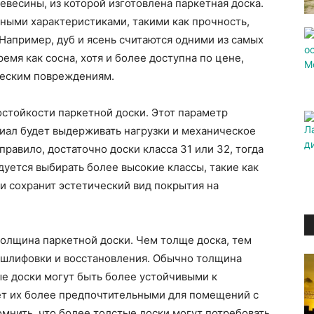
евесины, из которой изготовлена паркетная доска.
ными характеристиками, такими как прочность,
 Например, дуб и ясень считаются одними из самых
емя как сосна, хотя и более доступна по цене,
ческим повреждениям.
остойкости паркетной доски. Этот параметр
риал будет выдерживать нагрузки и механическое
равило, достаточно доски класса 31 или 32, тогда
уется выбирать более высокие классы, такие как
 и сохранит эстетический вид покрытия на
лщина паркетной доски. Чем толще доска, тем
шлифовки и восстановления. Обычно толщина
ые доски могут быть более устойчивыми к
ет их более предпочтительными для помещений с
мнить, что более толстые доски могут потребовать