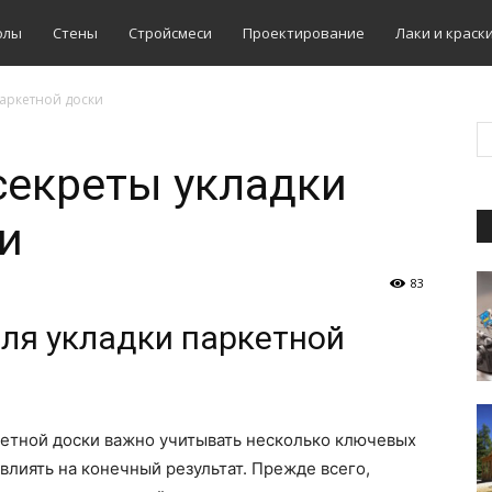
олы
Стены
Стройсмеси
Проектирование
Лаки и краск
паркетной доски
секреты укладки
и
83
ля укладки паркетной
кетной доски важно учитывать несколько ключевых
влиять на конечный результат. Прежде всего,