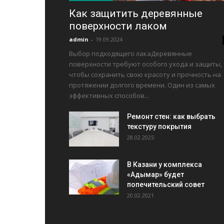
Как защитить деревянные
поверхности лаком
admin
-
19.09.2024
Выбор подходящего лакаДеревянные
поверхности требуют особого ухода и защиты,
чтобы сохранить свою красоту и прочность на
протяжении долгого времени. Один из самых
эффективных способов...
Ремонт стен: как выбрать
текстуру покрытия
28.02.2025
В Казани у комплекса
«Адымар» будет
попечительский совет
20.02.2021