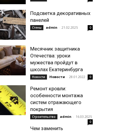
Подсветка декоративных
панелей
admin
-
21.02.2025
Стены
0
Месячник защитника
Отечества: уроки
мужества пройдут в
школах Екатеринбурга
Новости
-
28.01.2022
Новости
0
Ремонт кровли:
особенности монтажа
систем отражающего
покрытия
admin
-
16.03.2025
Строительство
0
Чем заменить