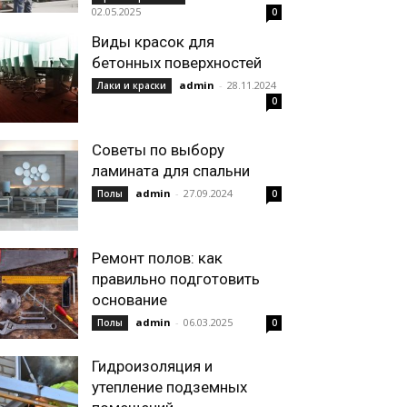
02.05.2025
0
Виды красок для
бетонных поверхностей
admin
-
28.11.2024
Лаки и краски
0
Советы по выбору
ламината для спальни
admin
-
27.09.2024
Полы
0
Ремонт полов: как
правильно подготовить
основание
admin
-
06.03.2025
Полы
0
Гидроизоляция и
утепление подземных