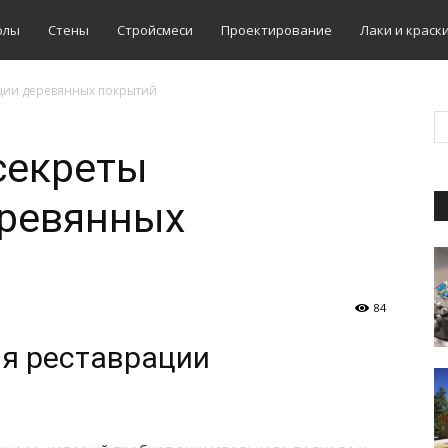
олы
Стены
Стройсмеси
Проектирование
Лаки и краск
ации деревянных покрытий
секреты
еревянных
84
я реставрации