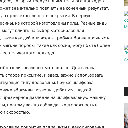
цесс, который требует внимательного подхода к
жет значительно повлиять на конечный результат,
кую привлекательность покрытия. В первую
есины, из которой изготовлены полы. Разные виды
 могут влиять на выбор материалов для
 такие как дуб или ясень, требуют более прочных и
к мягкие породы, такие как сосна, могут быть более
лее деликатного подхода.
ыбор шлифовальных материалов. Для начала
ь старое покрытие, и здесь важно использовать
ствующие типу древесины. Грубая шлифовка
тонкие абразивы позволят добиться гладкой
что чрезмерное давление на шлифовальную машину
ы, поэтому важно соблюдать осторожность и
ой скоростью.
дходящее покрытие для защиты и декорирования