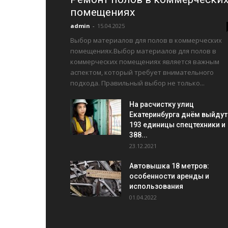
помещениях
admin
-
15.04.2025
Выбор материалов для полов в коммерческих
помещениях.Выбор материалов для полов в
коммерческих помещениях является важным
аспектом, который требует внимательного
подхода. Правильный выбор не только...
На расчистку улиц
Екатеринбурга днём выйдут
193 единицы спецтехники и
388...
23.12.2021
Автовышка 18 метров:
особенности аренды и
использования
01.04.2022