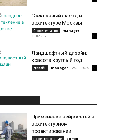
Стеклянный фасад в
архитектуре Москвы
manager
-
Строительство
05.02.2026
0
Ландшафтный дизайн:
красота круглый год
manager
-
25.10.2025
Дизайн
0
ИНТЕРЕСНОЕ
Применение нейросетей в
архитектурном
проектировании
admin
-
Проектирование