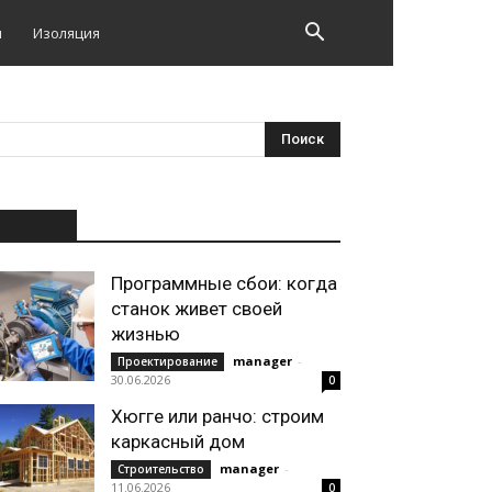
и
Изоляция
НОВОЕ
Программные сбои: когда
станок живет своей
жизнью
manager
-
Проектирование
30.06.2026
0
Хюгге или ранчо: строим
каркасный дом
manager
-
Строительство
11.06.2026
0