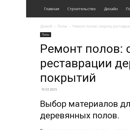
Главная
Строительство
Дизайн
П
Домой
Полы
Ремонт полов: секреты реставр
Полы
Ремонт полов: 
реставрации д
покрытий
10.03.2025
Выбор материалов дл
деревянных полов.