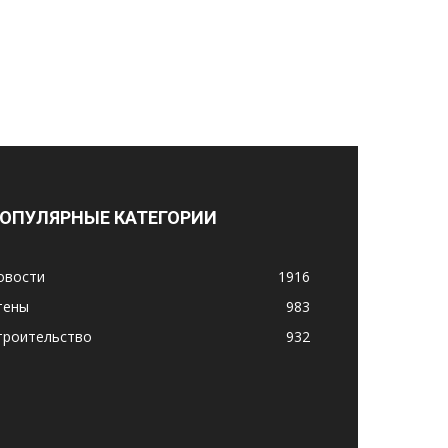
ОПУЛЯРНЫЕ КАТЕГОРИИ
овости
1916
тены
983
троительство
932