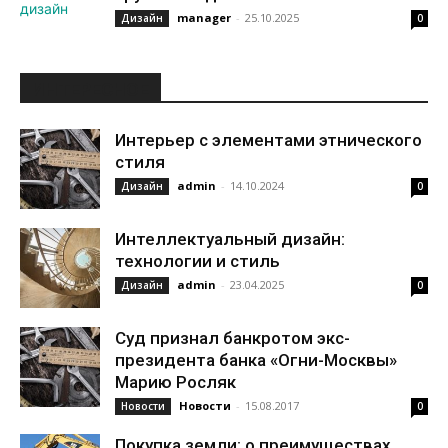
manager
-
25.10.2025
Дизайн
0
ИНТЕРЕСНОЕ
Интерьер с элементами этнического
стиля
admin
-
14.10.2024
Дизайн
0
Интеллектуальный дизайн:
технологии и стиль
admin
-
23.04.2025
Дизайн
0
Суд признал банкротом экс-
президента банка «Огни-Москвы»
Марию Росляк
Новости
-
15.08.2017
Новости
0
Покупка земли: о преимуществах