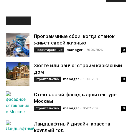
НОВОЕ
Программные сбои: когда станок
живет своей жизнью
manager
-
30.06.2026
Проектирование
0
Хюгге или ранчо: строим каркасный
дом
manager
-
11.06.2026
Строительство
0
Стеклянный фасад в архитектуре
Москвы
manager
-
05.02.2026
Строительство
0
Ландшафтный дизайн: красота
круглый год