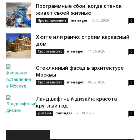
Программные сбои: когда станок
живет своей жизнью
manager
-
30.06.2026
Проектирование
0
Хюгге или ранчо: строим каркасный
дом
manager
-
11.06.2026
Строительство
0
Стеклянный фасад в архитектуре
Москвы
manager
-
05.02.2026
Строительство
0
Ландшафтный дизайн: красота
круглый год
manager
-
25.10.2025
Дизайн
0
ИНТЕРЕСНОЕ