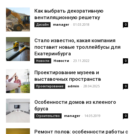
Как выбрать декоративную
вентиляционную решетку
manager
-
01.03.2018
Дизайн
0
Стало известно, какая компания
поставит новые троллейбусы для
Екатеринбурга
Новости
-
23.11.2022
Новости
0
Проектирование музеев и
выставочных пространств
admin
-
28.04.2025
Проектирование
0
Особенности домов из клееного
бруса
manager
-
14.05.2019
Строительство
0
Ремонт полов: особенности работы с