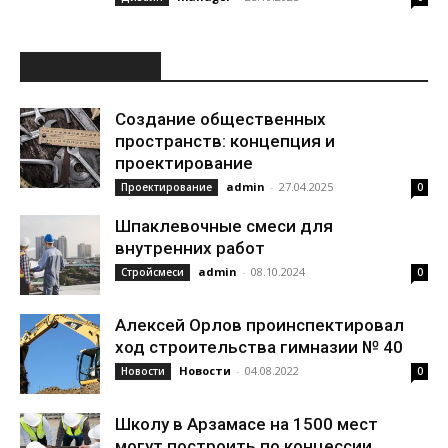
ИНТЕРЕСНОЕ
Создание общественных
пространств: концепция и
проектирование
admin
-
27.04.2025
Проектирование
0
Шпаклевочные смеси для
внутренних работ
admin
-
08.10.2024
Стройсмеси
0
Алексей Орлов проинспектировал
ход строительства гимназии № 40
Новости
-
04.08.2022
Новости
0
Школу в Арзамасе на 1500 мест
могут построить по концессии