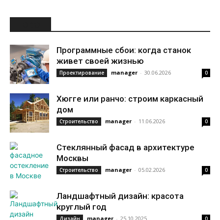
НОВОЕ
Программные сбои: когда станок
живет своей жизнью
manager
-
30.06.2026
Проектирование
0
Хюгге или ранчо: строим каркасный
дом
manager
-
11.06.2026
Строительство
0
Стеклянный фасад в архитектуре
Москвы
manager
-
05.02.2026
Строительство
0
Ландшафтный дизайн: красота
круглый год
manager
-
25.10.2025
Дизайн
0