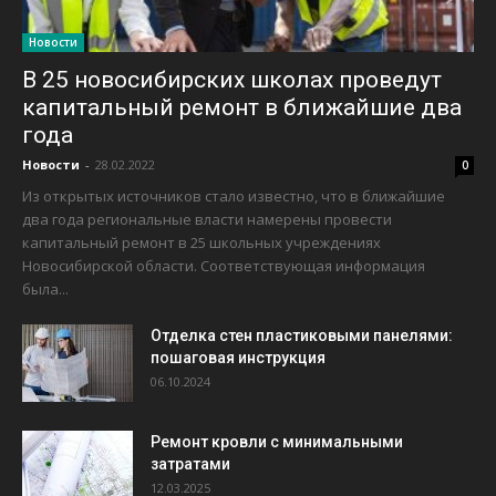
Новости
В 25 новосибирских школах проведут
капитальный ремонт в ближайшие два
года
Новости
-
28.02.2022
0
Из открытых источников стало известно, что в ближайшие
два года региональные власти намерены провести
капитальный ремонт в 25 школьных учреждениях
Новосибирской области. Соответствующая информация
была...
Отделка стен пластиковыми панелями:
пошаговая инструкция
06.10.2024
Ремонт кровли с минимальными
затратами
12.03.2025