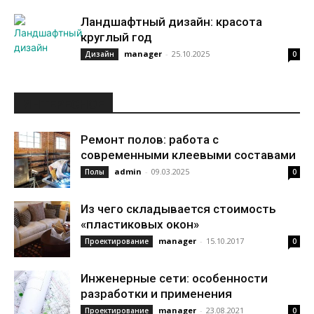
Ландшафтный дизайн: красота
круглый год
manager
-
25.10.2025
Дизайн
0
ИНТЕРЕСНОЕ
Ремонт полов: работа с
современными клеевыми составами
admin
-
09.03.2025
Полы
0
Из чего складывается стоимость
«пластиковых окон»
manager
-
15.10.2017
Проектирование
0
Инженерные сети: особенности
разработки и применения
manager
-
23.08.2021
Проектирование
0