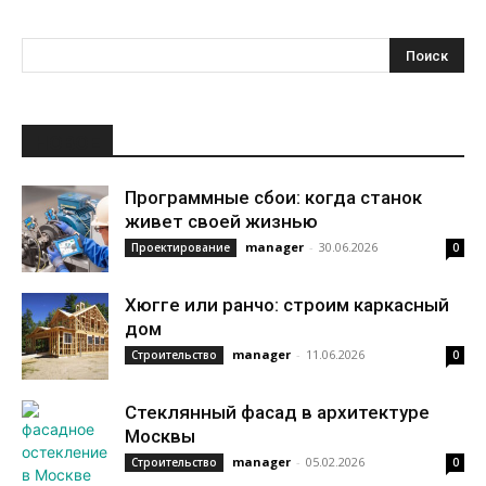
НОВОЕ
Программные сбои: когда станок
живет своей жизнью
manager
-
30.06.2026
Проектирование
0
Хюгге или ранчо: строим каркасный
дом
manager
-
11.06.2026
Строительство
0
Стеклянный фасад в архитектуре
Москвы
manager
-
05.02.2026
Строительство
0