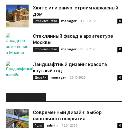
Хюгге или ранчо: строим каркасный
дом
manager
-
11.06.2026
Строительство
0
Стеклянный фасад в архитектуре
Москвы
manager
-
05.02.2026
Строительство
0
Ландшафтный дизайн: красота
круглый год
manager
-
25.10.2025
Дизайн
0
ИНТЕРЕСНОЕ
Современный дизайн: выбор
напольного покрытия
admin
-
15.04.2025
Полы
0