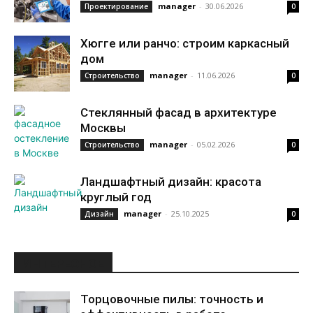
manager
-
30.06.2026
Проектирование
0
Хюгге или ранчо: строим каркасный
дом
manager
-
11.06.2026
Строительство
0
Стеклянный фасад в архитектуре
Москвы
manager
-
05.02.2026
Строительство
0
Ландшафтный дизайн: красота
круглый год
manager
-
25.10.2025
Дизайн
0
ИНТЕРЕСНОЕ
Торцовочные пилы: точность и