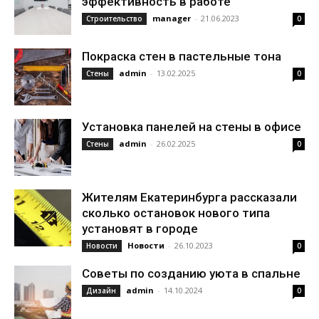
эффективность в работе
manager
-
21.06.2023
Строительство
0
Покраска стен в пастельные тона
admin
-
13.02.2025
Стены
0
Установка панелей на стены в офисе
admin
-
26.02.2025
Стены
0
Жителям Екатеринбурга рассказали
сколько остановок нового типа
установят в городе
Новости
-
26.10.2023
Новости
0
Советы по созданию уюта в спальне
admin
-
14.10.2024
Дизайн
0