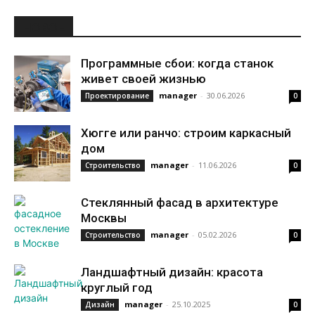
НОВОЕ
Программные сбои: когда станок
живет своей жизнью
manager
-
30.06.2026
Проектирование
0
Хюгге или ранчо: строим каркасный
дом
manager
-
11.06.2026
Строительство
0
Стеклянный фасад в архитектуре
Москвы
manager
-
05.02.2026
Строительство
0
Ландшафтный дизайн: красота
круглый год
manager
-
25.10.2025
Дизайн
0