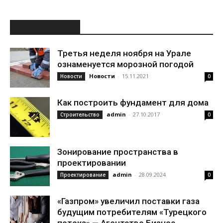
ИНТЕРЕСНОЕ
Третья неделя ноября на Урале
ознаменуется морозной погодой
Новости
-
15.11.2021
Новости
0
Как построить фундамент для дома
admin
-
27.10.2017
Строительство
0
Зонирование пространства в
проектировании
admin
-
28.09.2024
Проектирование
0
«Газпром» увеличил поставки газа
будущим потребителям «Турецкого