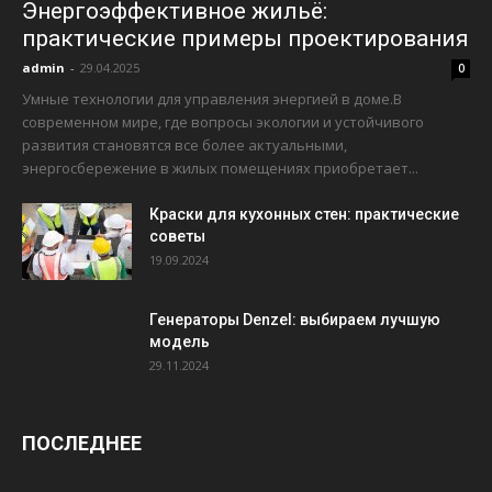
Энергоэффективное жильё:
практические примеры проектирования
admin
-
29.04.2025
0
Умные технологии для управления энергией в доме.В
современном мире, где вопросы экологии и устойчивого
развития становятся все более актуальными,
энергосбережение в жилых помещениях приобретает...
Краски для кухонных стен: практические
советы
19.09.2024
Генераторы Denzel: выбираем лучшую
модель
29.11.2024
ПОСЛЕДНЕЕ