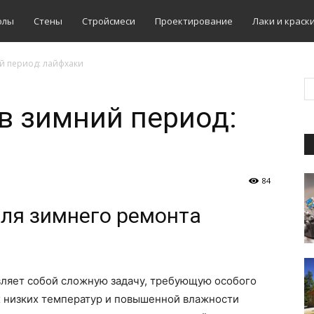
олы
Стены
Стройсмеси
Проектирование
Лаки и краск
й период: лайфхаки
в зимний период:
84
ля зимнего ремонта
вляет собой сложную задачу, требующую особого
х низких температур и повышенной влажности