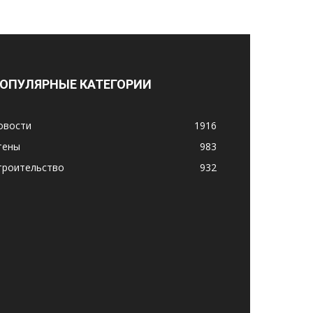
ОПУЛЯРНЫЕ КАТЕГОРИИ
овости
1916
тены
983
троительство
932