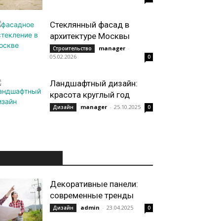
Стеклянный фасад в
архитектуре Москвы
manager
-
Строительство
05.02.2026
0
Ландшафтный дизайн:
красота круглый год
manager
-
25.10.2025
Дизайн
0
ИНТЕРЕСНОЕ
Декоративные панели:
современные тренды
admin
-
23.04.2025
Дизайн
0