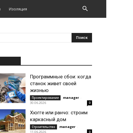
и
Изоляция
НОВОЕ
Программные сбои: когда
станок живет своей
жизнью
manager
-
Проектирование
30.06.2026
0
Хюгге или ранчо: строим
каркасный дом
manager
-
Строительство
11.06.2026
0