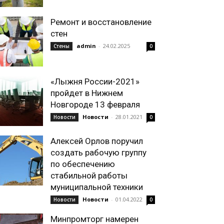
Ремонт и восстановление
стен
admin
-
24.02.2025
Стены
0
«Лыжня России-2021»
пройдет в Нижнем
Новгороде 13 февраля
Новости
-
28.01.2021
Новости
0
Алексей Орлов поручил
создать рабочую группу
по обеспечению
стабильной работы
муниципальной техники
Новости
-
01.04.2022
Новости
0
Минпромторг намерен