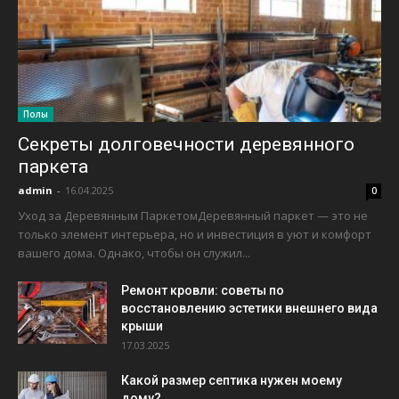
Полы
Секреты долговечности деревянного
паркета
admin
-
16.04.2025
0
Уход за Деревянным ПаркетомДеревянный паркет — это не
только элемент интерьера, но и инвестиция в уют и комфорт
вашего дома. Однако, чтобы он служил...
Ремонт кровли: советы по
восстановлению эстетики внешнего вида
крыши
17.03.2025
Какой размер септика нужен моему
дому?