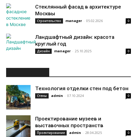
Стеклянный фасад в архитектуре
Москвы
manager
-
05.02.2026
Строительство
0
Ландшафтный дизайн: красота
круглый год
manager
-
25.10.2025
Дизайн
0
ИНТЕРЕСНОЕ
Технология отделки стен под бетон
admin
-
07.10.2024
Стены
0
Проектирование музеев и
выставочных пространств
admin
-
28.04.2025
Проектирование
0