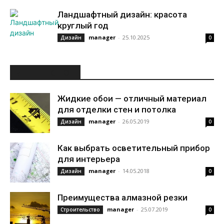
Ландшафтный дизайн: красота
круглый год
manager
-
25.10.2025
Дизайн
0
ИНТЕРЕСНОЕ
Жидкие обои — отличный материал
для отделки стен и потолка
manager
-
26.05.2019
Дизайн
0
Как выбрать осветительный прибор
для интерьера
manager
-
14.05.2018
Дизайн
0
Преимущества алмазной резки
manager
-
25.07.2019
Строительство
0