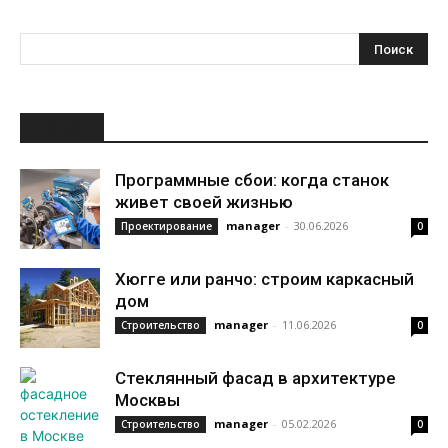
НОВОЕ
Программные сбои: когда станок
живет своей жизнью
manager
-
30.06.2026
Проектирование
0
Хюгге или ранчо: строим каркасный
дом
manager
-
11.06.2026
Строительство
0
Стеклянный фасад в архитектуре
Москвы
manager
-
05.02.2026
Строительство
0