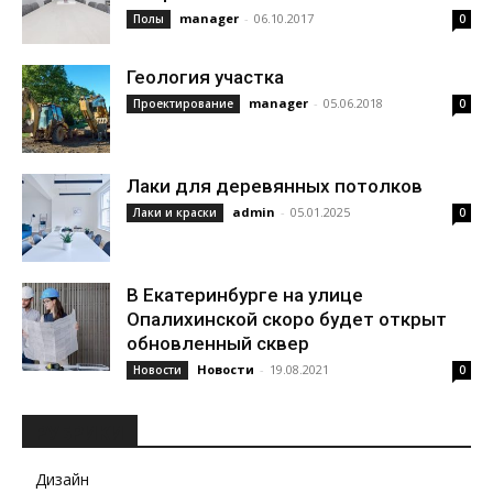
manager
-
06.10.2017
Полы
0
Геология участка
manager
-
05.06.2018
Проектирование
0
Лаки для деревянных потолков
admin
-
05.01.2025
Лаки и краски
0
В Екатеринбурге на улице
Опалихинской скоро будет открыт
обновленный сквер
Новости
-
19.08.2021
Новости
0
РУБРИКИ
Дизайн