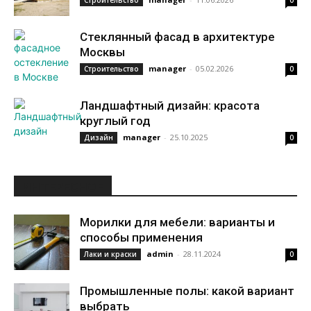
Строительство
0
Стеклянный фасад в архитектуре
Москвы
manager
-
05.02.2026
Строительство
0
Ландшафтный дизайн: красота
круглый год
manager
-
25.10.2025
Дизайн
0
ИНТЕРЕСНОЕ
Морилки для мебели: варианты и
способы применения
admin
-
28.11.2024
Лаки и краски
0
Промышленные полы: какой вариант
выбрать