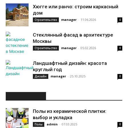
Хюгге или ранчо: строим каркасный
дом
manager
-
11.06.2026
Строительство
0
Стеклянный фасад в архитектуре
Москвы
manager
-
05.02.2026
Строительство
0
Ландшафтный дизайн: красота
круглый год
manager
-
25.10.2025
Дизайн
0
ИНТЕРЕСНОЕ
Полы из керамической плитки:
выбор и укладка
admin
-
07.03.2025
Полы
0