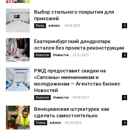
Выбор стильного покрытия для
прихожей
admin
-
18.04.2025
Полы
0
Екатеринбургский дендропарк
остался без проекта реконструкции
Новости
-
21.01.2021
Новости
0
РЖД предоставит скидки на
«Сапсаны» именинникам и
молодоженам — Агентство Бизнес
Новостей
Новости
-
05.09.2017
Новости
0
Венецианская штукатурка: как
сделать самостоятельно
admin
-
04.10.2024
Стены
0