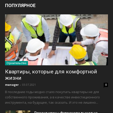
ПОПУЛЯРНОЕ
Строительство
Квартиры, которые для комфортной
жизни
manager
-
03.07.2021
0
В последние годы модно стало покупать квартиры не для
собственного проживания, а в качестве инвестиционного
инструмента, на будущее, так сказать. И это не лишено...
Ремонт улицы Фурманова вышел на