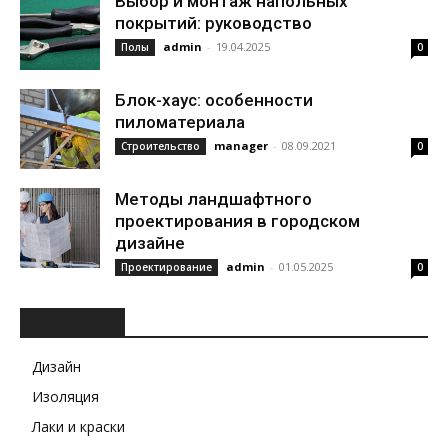
Выбор и монтаж напольных
покрытий: руководство
admin
-
19.04.2025
Полы
0
Блок-хаус: особенности
пиломатериала
manager
-
08.09.2021
Строительство
0
Методы ландшафтного
проектирования в городском
дизайне
admin
-
01.05.2025
Проектирование
0
РУБРИКИ
Дизайн
Изоляция
Лаки и краски