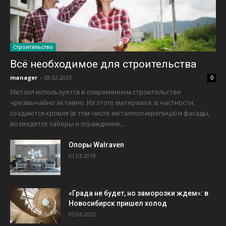
Строительство
Всё необходимое для строительства
manager
-
08.02.2023
0
Металл используется в современном строительстве
чрезвычайно активно. Из этого материала, в частности,
создаются кровля (в том числе металлоочерепица) и фасады,
возводятся заборы и ограждения,...
Опоры Walraven
01.03.2019
«Града не будет, но заморозки ждем»: в
Новосибирск пришел холод
03.06.2022