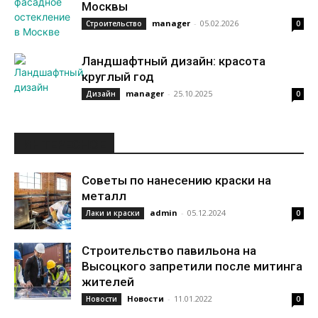
Москвы
manager
-
05.02.2026
Строительство
0
Ландшафтный дизайн: красота
круглый год
manager
-
25.10.2025
Дизайн
0
ИНТЕРЕСНОЕ
Советы по нанесению краски на
металл
admin
-
05.12.2024
Лаки и краски
0
Строительство павильона на
Высоцкого запретили после митинга
жителей
Новости
-
11.01.2022
Новости
0