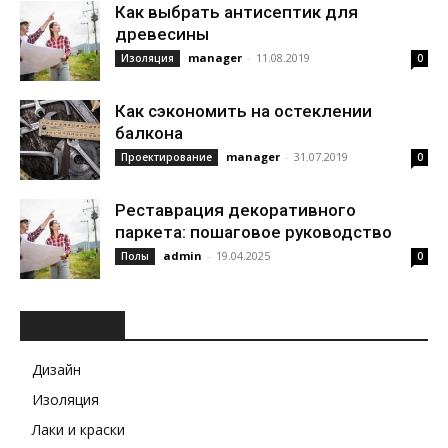
Как выбрать антисептик для
древесины
manager
-
11.08.2019
Изоляция
0
Как сэкономить на остеклении
балкона
manager
-
31.07.2019
Проектирование
0
Реставрация декоративного
паркета: пошаговое руководство
admin
-
19.04.2025
Полы
0
РУБРИКИ
Дизайн
Изоляция
Лаки и краски