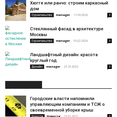
Хюгге или ранчо: строим каркасный
дом
manager
-
11.06.2026
Строительство
0
Стеклянный фасад в архитектуре
Москвы
manager
-
05.02.2026
Строительство
0
Ландшафтный дизайн: красота
круглый год
manager
-
25.10.2025
Дизайн
0
ИНТЕРЕСНОЕ
Городские власти напомнили
управляющим компаниям и ТСЖ о
своевременной уборке крыш
Новости
-
23.02.2022
Новости
0