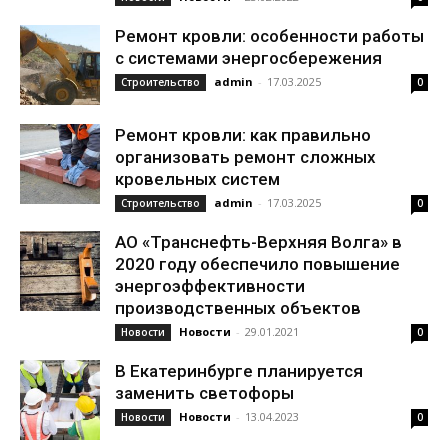
Ремонт кровли: особенности работы
с системами энергосбережения
admin
-
17.03.2025
Строительство
0
Ремонт кровли: как правильно
организовать ремонт сложных
кровельных систем
admin
-
17.03.2025
Строительство
0
АО «Транснефть-Верхняя Волга» в
2020 году обеспечило повышение
энергоэффективности
производственных объектов
Новости
-
29.01.2021
Новости
0
В Екатеринбурге планируется
заменить светофоры
Новости
-
13.04.2023
Новости
0