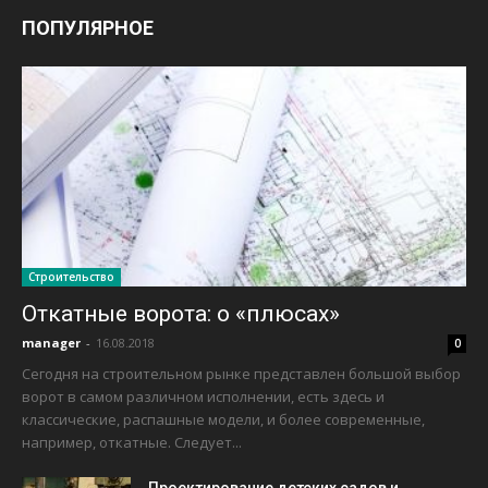
ПОПУЛЯРНОЕ
Строительство
Откатные ворота: о «плюсах»
manager
-
16.08.2018
0
Сегодня на строительном рынке представлен большой выбор
ворот в самом различном исполнении, есть здесь и
классические, распашные модели, и более современные,
например, откатные. Следует...
Проектирование детских садов и