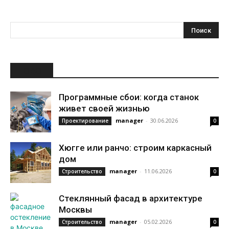
НОВОЕ
Программные сбои: когда станок
живет своей жизнью
manager
-
30.06.2026
Проектирование
0
Хюгге или ранчо: строим каркасный
дом
manager
-
11.06.2026
Строительство
0
Стеклянный фасад в архитектуре
Москвы
manager
-
05.02.2026
Строительство
0