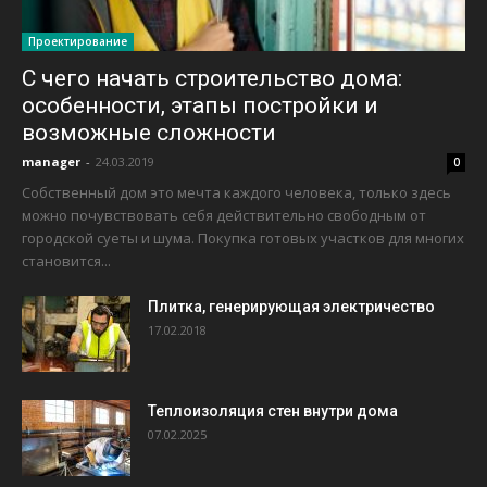
Проектирование
С чего начать строительство дома:
особенности, этапы постройки и
возможные сложности
manager
-
24.03.2019
0
Собственный дом это мечта каждого человека, только здесь
можно почувствовать себя действительно свободным от
городской суеты и шума. Покупка готовых участков для многих
становится...
Плитка, генерирующая электричество
17.02.2018
Теплоизоляция стен внутри дома
07.02.2025