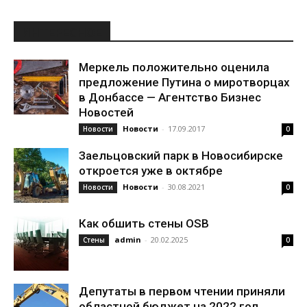
ИНТЕРЕСНОЕ
Меркель положительно оценила
предложение Путина о миротворцах
в Донбассе — Агентство Бизнес
Новостей
Новости
-
17.09.2017
Новости
0
Заельцовский парк в Новосибирске
откроется уже в октябре
Новости
-
30.08.2021
Новости
0
Как обшить стены OSB
admin
-
20.02.2025
Стены
0
Депутаты в первом чтении приняли
областной бюджет на 2022 год