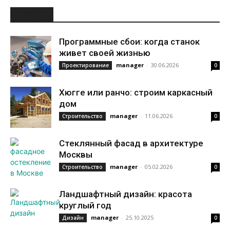
НОВОЕ
Программные сбои: когда станок
живет своей жизнью
manager
-
30.06.2026
Проектирование
0
Хюгге или ранчо: строим каркасный
дом
manager
-
11.06.2026
Строительство
0
Стеклянный фасад в архитектуре
Москвы
manager
-
05.02.2026
Строительство
0
Ландшафтный дизайн: красота
круглый год
manager
-
25.10.2025
Дизайн
0