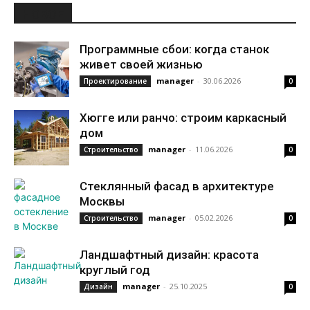
НОВОЕ
Программные сбои: когда станок
живет своей жизнью
manager
-
30.06.2026
Проектирование
0
Хюгге или ранчо: строим каркасный
дом
manager
-
11.06.2026
Строительство
0
Стеклянный фасад в архитектуре
Москвы
manager
-
05.02.2026
Строительство
0
Ландшафтный дизайн: красота
круглый год
manager
-
25.10.2025
Дизайн
0