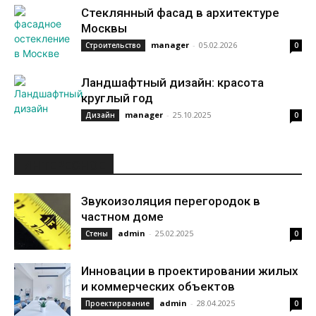
Стеклянный фасад в архитектуре
Москвы
manager
-
05.02.2026
Строительство
0
Ландшафтный дизайн: красота
круглый год
manager
-
25.10.2025
Дизайн
0
ИНТЕРЕСНОЕ
Звукоизоляция перегородок в
частном доме
admin
-
25.02.2025
Стены
0
Инновации в проектировании жилых
и коммерческих объектов
admin
-
28.04.2025
Проектирование
0