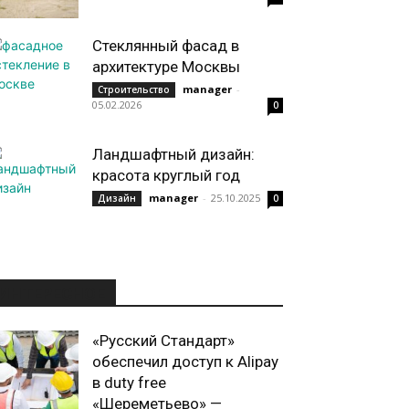
Стеклянный фасад в
архитектуре Москвы
manager
-
Строительство
05.02.2026
0
Ландшафтный дизайн:
красота круглый год
manager
-
25.10.2025
Дизайн
0
ИНТЕРЕСНОЕ
«Русский Стандарт»
обеспечил доступ к Alipay
в duty free
«Шереметьево» —