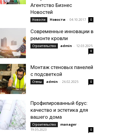
Агентство Бизнес
Новостей
Новости
-
04.10.2017
Новости
0
Современные инновации в
ремонте кровли
admin
-
12.03.2025
Строительство
0
Монтаж стеновых панелей
с подсветкой
admin
-
26.02.2025
Стены
0
Профилированный брус:
качество и эстетика для
вашего дома
manager
-
Строительство
19.05.2023
0