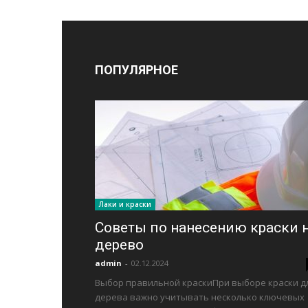
ПОПУЛЯРНОЕ
Лаки и краски
Советы по нанесению краски 
дерево
admin
-
02.12.2024
Выбор правильной краскиПри выборе краски д
дерева важно учитывать несколько ключевых