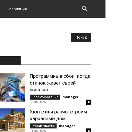
и
Изоляция
НОВОЕ
Программные сбои: когда
станок живет своей
жизнью
manager
-
Проектирование
30.06.2026
0
Хюгге или ранчо: строим
каркасный дом
manager
-
Строительство
11.06.2026
0