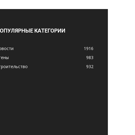
ОПУЛЯРНЫЕ КАТЕГОРИИ
овости
1916
тены
983
троительство
932