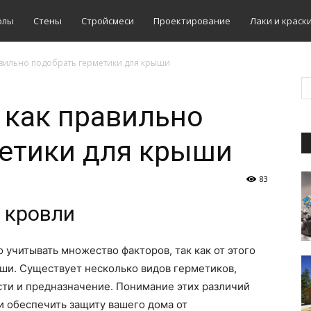
олы
Стены
Стройсмеси
Проектирование
Лаки и краск
авильно подобрать герметики для крыши
 как правильно
метики для крыши
83
 кровли
 учитывать множество факторов, так как от этого
ши. Существует несколько видов герметиков,
сти и предназначение. Понимание этих различий
и обеспечить защиту вашего дома от