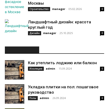
Москвы
manager
-
05.02.2026
Строительство
0
Ландшафтный дизайн: красота
круглый год
manager
-
25.10.2025
Дизайн
0
ИНТЕРЕСНОЕ
Как утеплить лоджию или балкон
admin
-
15.09.2024
Изоляция
0
Укладка плитки на пол: пошаговое
руководство
admin
-
26.09.2024
Полы
0