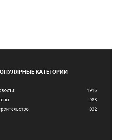
ОПУЛЯРНЫЕ КАТЕГОРИИ
овости
1916
тены
983
троительство
932