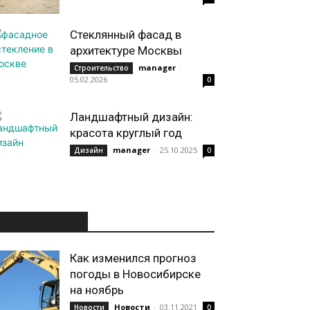
Стеклянный фасад в
архитектуре Москвы
manager
-
Строительство
05.02.2026
0
Ландшафтный дизайн:
красота круглый год
manager
-
25.10.2025
Дизайн
0
ИНТЕРЕСНОЕ
Как изменился прогноз
погоды в Новосибирске
на ноябрь
Новости
-
03.11.2021
Новости
0