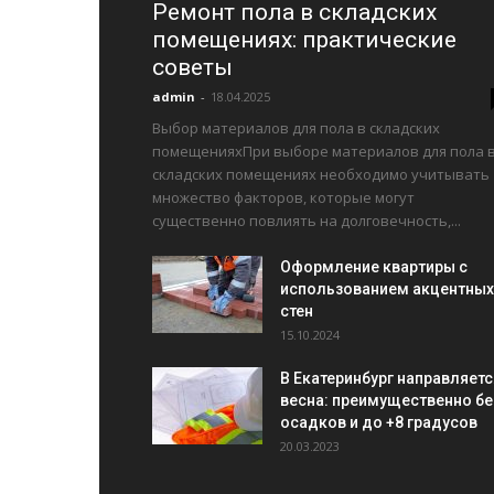
Ремонт пола в складских
помещениях: практические
советы
admin
-
18.04.2025
Выбор материалов для пола в складских
помещенияхПри выборе материалов для пола 
складских помещениях необходимо учитывать
множество факторов, которые могут
существенно повлиять на долговечность,...
Оформление квартиры с
использованием акцентных
стен
15.10.2024
В Екатеринбург направляетс
весна: преимущественно бе
осадков и до +8 градусов
20.03.2023