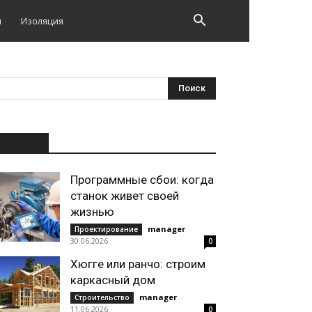
и
Изоляция
НОВОЕ
Программные сбои: когда
станок живет своей
жизнью
manager
-
Проектирование
30.06.2026
0
Хюгге или ранчо: строим
каркасный дом
manager
-
Строительство
11.06.2026
0