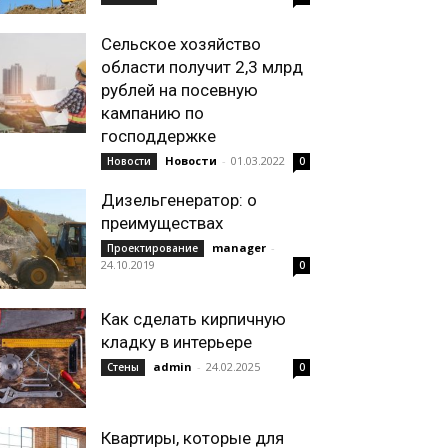
Сельское хозяйство
области получит 2,3 млрд
рублей на посевную
кампанию по
господдержке
Новости
-
01.03.2022
Новости
0
Дизельгенератор: о
преимуществах
manager
-
Проектирование
24.10.2019
0
Как сделать кирпичную
кладку в интерьере
admin
-
24.02.2025
Стены
0
Квартиры, которые для