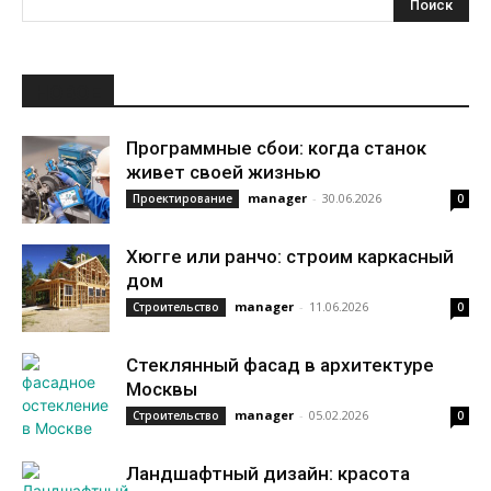
НОВОЕ
Программные сбои: когда станок
живет своей жизнью
manager
-
30.06.2026
Проектирование
0
Хюгге или ранчо: строим каркасный
дом
manager
-
11.06.2026
Строительство
0
Стеклянный фасад в архитектуре
Москвы
manager
-
05.02.2026
Строительство
0
Ландшафтный дизайн: красота