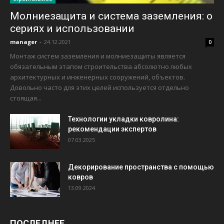
Молниезащита и система заземления: о
сериях и использовании
manager
-
24.12.2021
0
Монтаж систем заземления и молниезащиты является
обязательным этапом строительства абсолютно любых
архитектурных и инженерных сооружений, объектов.
Довольно часто для этих целей используется отдельно
стоящая...
Технологии укладки ковролина:
рекомендации экспертов
07.03.2025
Декорирование пространства с помощью
ковров
13.09.2024
ПОСЛЕДНЕЕ