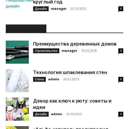
круглый год
manager
-
25.10.2025
Дизайн
0
ИНТЕРЕСНОЕ
Преимущества деревянных домов
manager
-
10.04.2018
Строительство
0
Технология шпаклевания стен
admin
-
20.02.2025
Стены
0
Декор как ключ к уюту: советы и
идеи
admin
-
23.04.2025
Дизайн
0