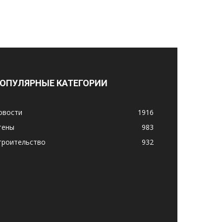
ОПУЛЯРНЫЕ КАТЕГОРИИ
овости
1916
тены
983
троительство
932