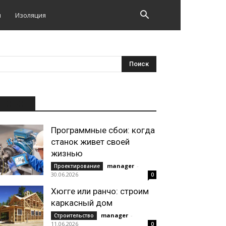
и
Изоляция
НОВОЕ
Программные сбои: когда
станок живет своей
жизнью
manager
-
Проектирование
30.06.2026
0
Хюгге или ранчо: строим
каркасный дом
manager
-
Строительство
11.06.2026
0