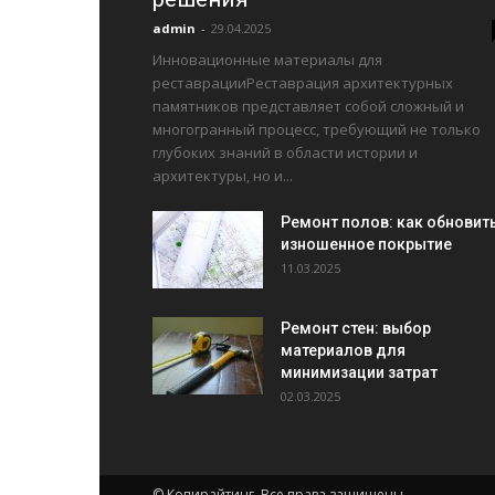
admin
-
29.04.2025
Инновационные материалы для
реставрацииРеставрация архитектурных
памятников представляет собой сложный и
многогранный процесс, требующий не только
глубоких знаний в области истории и
архитектуры, но и...
Ремонт полов: как обновит
изношенное покрытие
11.03.2025
Ремонт стен: выбор
материалов для
минимизации затрат
02.03.2025
© Копирайтинг. Все права защищены