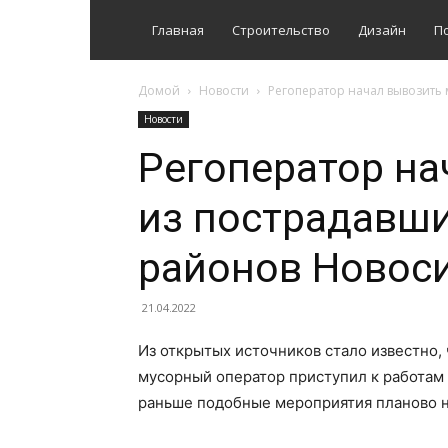
Главная
Строительство
Дизайн
П
Домой
Новости
Регоператор начал вывозить 
Новости
Регоператор на
из пострадавши
районов Новос
21.04.2022
Из открытых источников стало известно,
мусорный оператор приступил к работам 
раньше подобные мероприятия планово н