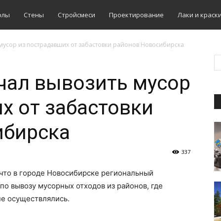
олы
Стены
Стройсмеси
Проектирование
Лаки и краск
мусор из пострадавших от забастовки районов Новосибирска
чал вывозить мусор
х от забастовки
ибирска
337
 что в городе Новосибирске региональный
по вывозу мусорных отходов из районов, где
е осуществлялись.