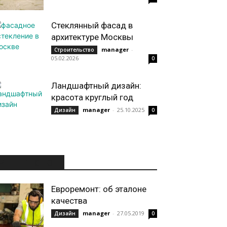
Стеклянный фасад в
архитектуре Москвы
manager
-
Строительство
05.02.2026
0
Ландшафтный дизайн:
красота круглый год
manager
-
25.10.2025
Дизайн
0
ИНТЕРЕСНОЕ
Евроремонт: об эталоне
качества
manager
-
27.05.2019
Дизайн
0