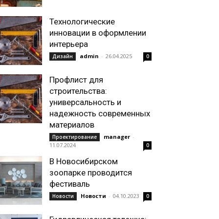
Технологические
инновации в оформлении
интерьера
admin
-
26.04.2025
Дизайн
0
Профлист для
строительства:
универсальность и
надежность современных
материалов
manager
-
Проектирование
11.07.2024
0
В Новосибирском
зоопарке проводится
фестиваль
Новости
-
04.10.2023
Новости
0