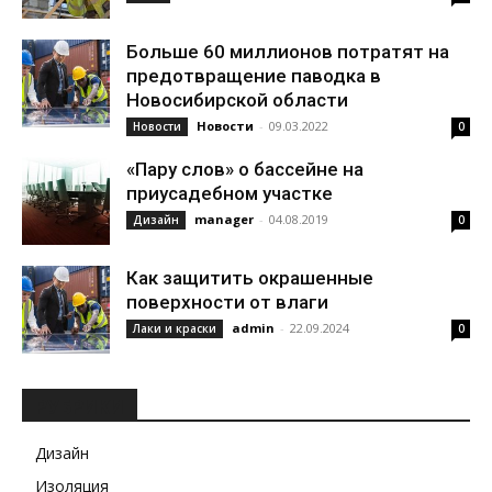
Больше 60 миллионов потратят на
предотвращение паводка в
Новосибирской области
Новости
-
09.03.2022
Новости
0
«Пару слов» о бассейне на
приусадебном участке
manager
-
04.08.2019
Дизайн
0
Как защитить окрашенные
поверхности от влаги
admin
-
22.09.2024
Лаки и краски
0
РУБРИКИ
Дизайн
Изоляция