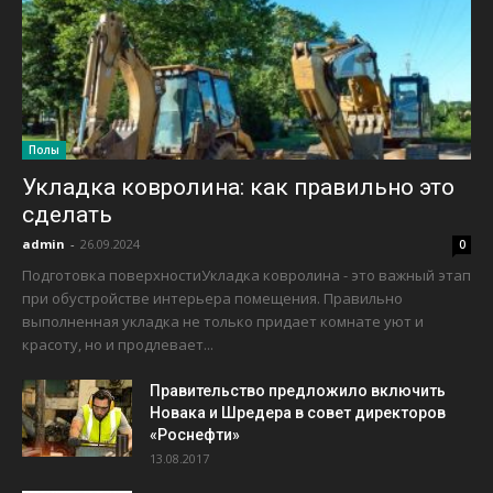
Полы
Укладка ковролина: как правильно это
сделать
admin
-
26.09.2024
0
Подготовка поверхностиУкладка ковролина - это важный этап
при обустройстве интерьера помещения. Правильно
выполненная укладка не только придает комнате уют и
красоту, но и продлевает...
Правительство предложило включить
Новака и Шредера в совет директоров
«Роснефти»
13.08.2017