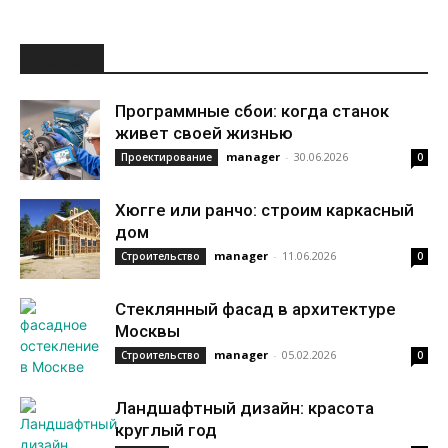
НОВОЕ
Программные сбои: когда станок
живет своей жизнью
manager
-
30.06.2026
Проектирование
0
Хюгге или ранчо: строим каркасный
дом
manager
-
11.06.2026
Строительство
0
Стеклянный фасад в архитектуре
Москвы
manager
-
05.02.2026
Строительство
0
Ландшафтный дизайн: красота
круглый год