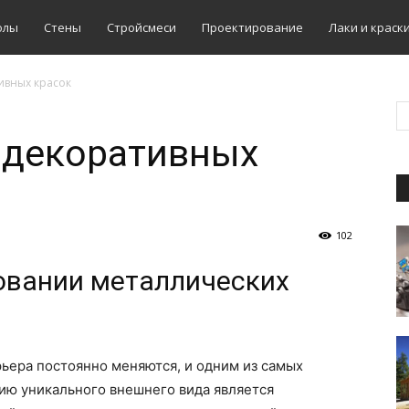
олы
Стены
Стройсмеси
Проектирование
Лаки и краск
ивных красок
 декоративных
102
овании металлических
ьера постоянно меняются, и одним из самых
ю уникального внешнего вида является