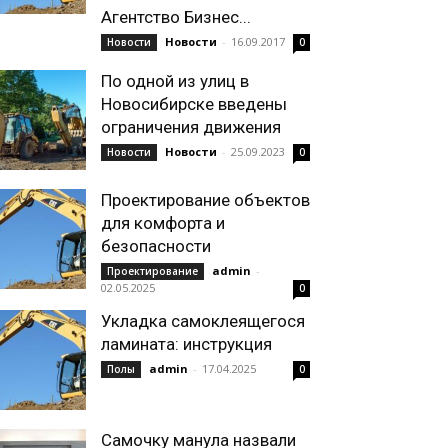
Агентство Бизнес...
Новости
-
16.09.2017
Новости
0
По одной из улиц в
Новосибирске введены
ограничения движения
Новости
-
25.09.2023
Новости
0
Проектирование объектов
для комфорта и
безопасности
admin
-
Проектирование
02.05.2025
0
Укладка самоклеящегося
ламината: инструкция
admin
-
17.04.2025
Полы
0
Самочку манула назвали