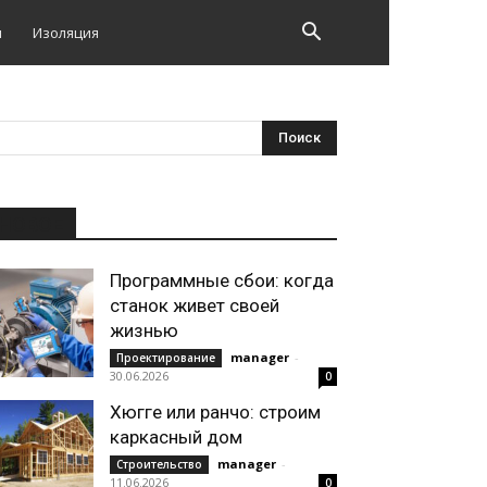
и
Изоляция
НОВОЕ
Программные сбои: когда
станок живет своей
жизнью
manager
-
Проектирование
30.06.2026
0
Хюгге или ранчо: строим
каркасный дом
manager
-
Строительство
11.06.2026
0