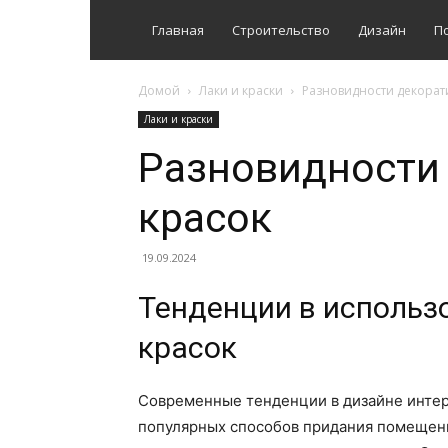
Главная
Строительство
Дизайн
П
Домой
Лаки и краски
Разновидности декорат
Лаки и краски
Разновидности
красок
19.09.2024
Тенденции в использ
красок
Современные тенденции в дизайне интер
популярных способов придания помещени