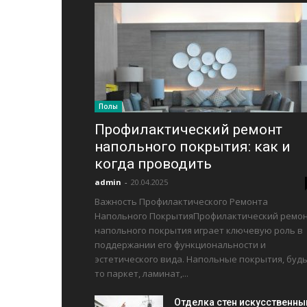
Полы
Профилактический ремонт
напольного покрытия: как и
когда проводить
admin
-
20.04.2025
Важность Профилактического Ремонта
Напольного ПокрытияПрофилактический ремо
напольного покрытия играет ключевую роль в
поддержании его функциональности и
эстетического вида. Напольные покрытия, буд
то паркет, ламинат,...
Отделка стен искусственн