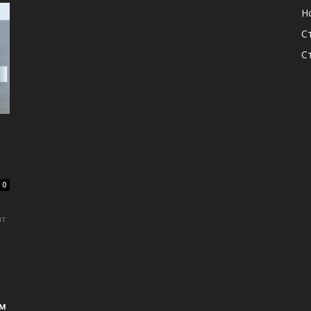
Н
С
С
0
нт
ь
ым