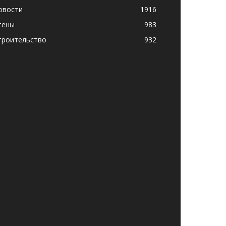
овости
1916
тены
983
троительство
932